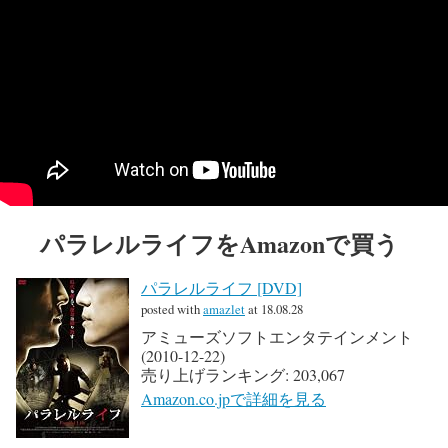
パラレルライフをAmazonで買う
パラレルライフ [DVD]
posted with
amazlet
at 18.08.28
アミューズソフトエンタテインメント
(2010-12-22)
売り上げランキング: 203,067
Amazon.co.jpで詳細を見る