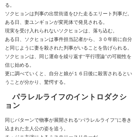
る。
ソクヒョンは判事の出世街道をひた走るエリート判事だ。
ある日、妻ユンギョンが変死体で発見される。
現実を受け入れられないソクヒョンは、落ち込む。
ある日、ソクヒョンは事件担当記者から、３０年前に自分
と同じように妻を殺された判事がいることを告げられる。
ソクヒョンは、同じ運命を繰り返す“平行理論”の可能性を
信じ始める。
更に調べていくと、自分と娘が１６日後に殺害されるとい
うことが分かり、驚愕する。
パラレルライフのイントロダクシ
ョン
同じパターンで物事が展開される“パラレルライフ”に巻き
込まれた主人公の姿を追う。
チ・ジニ主演によるミステリースリラーだ。