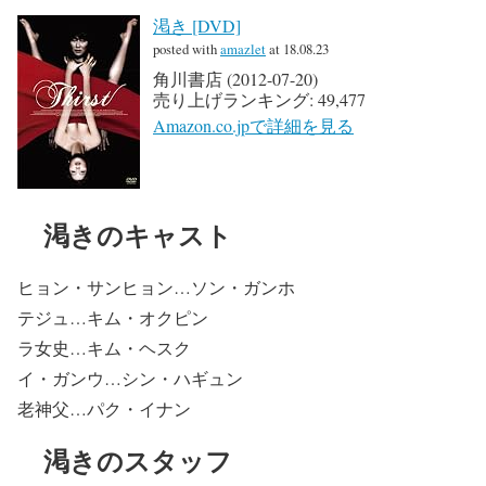
渇き [DVD]
posted with
amazlet
at 18.08.23
角川書店 (2012-07-20)
売り上げランキング: 49,477
Amazon.co.jpで詳細を見る
渇きのキャスト
ヒョン・サンヒョン…ソン・ガンホ
テジュ…キム・オクピン
ラ女史…キム・ヘスク
イ・ガンウ…シン・ハギュン
老神父…パク・イナン
渇きのスタッフ