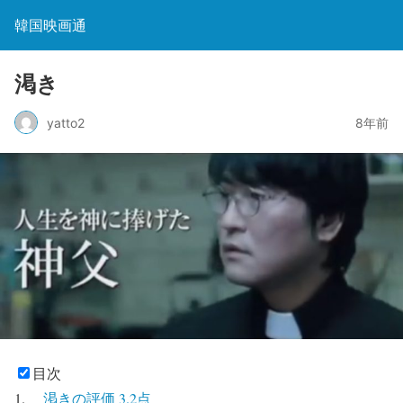
韓国映画通
渇き
yatto2
8年前
目次
渇きの評価 3.2点