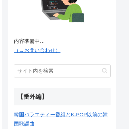
内容準備中…
（→お問い合わせ）
【番外編】
韓国バラエティー番組とK-POP以前の韓
国歌謡曲