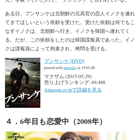
ある日、プンサンケは北朝鮮の元高官の恋人イノクを連れ
てきてほしいという依頼を受けた。受けた依頼は何でもこ
なすイノクは、北朝鮮へ行き、イノクを韓国へ連れてく
る。だが、この依頼をしたのは韓国諜報員であった。イノ
クは諜報員によって拘束され、拷問を受ける。
プンサンケ [DVD]
posted with
amazlet
at 19.01.08
マクザム (2015-05-29)
売り上げランキング: 69,488
Amazon.co.jpで詳細を見る
４．6年目も恋愛中（2008年）