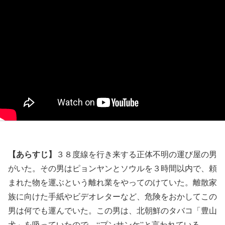
【あらすじ】
３８度線を行き来する正体不明の運び屋の男
がいた。その男はピョンヤンとソウルを３時間以内で、頼
まれた物を運ぶという離れ業をやってのけていた。離散家
族に向けた手紙やビデオレターなど、危険をおかしてこの
男は何でも運んでいた。この男は、北朝鮮のタバコ「豊山
犬」を吸っていたので、“プンサンケ”と言われている。