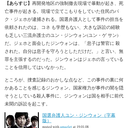
【あらすじ】
再開発地区の強制撤去現場で暴動が起き、死
亡事件が起きる。現場で立てこもりをしていた住民のパ
ク・ジェホが逮捕される。国選弁護人として事件の担当を
依頼されたのは、コネ も学歴もない、大きな訴訟の経験
も乏しい三流弁護士のユン・ジンウォン(ユン・ゲ サン)
だ。ジェホと面会したジンウォンは、「息子は警官に 殺
された。自分は息子を守ろうとしただけだ。」と言い、無
罪を主張するのだった。ジンウォンはジェホの言っている
ことを信用してはいなかった。
ところが、捜査記録のおかしな点など、この事件の裏に何
かあることを感じるジンウォン。国家権力が事件の闇を隠
そうとしている殺人事件に、ジンウォンは国を相手に前代
未聞の訴訟を起こす。
国選弁護人ユン・ジンウォン（字幕
版）
posted with
amazlet
at 19.01.08