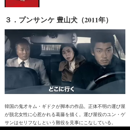
３．プンサンケ 豊山犬（2011年）
韓国の鬼才キム・ギドクが脚本の作品。正体不明の運び屋
が脱北女性に心惹かれる葛藤を描く。運び屋役のユン・ゲ
サンはセリフなしという難役を見事にこなしている。