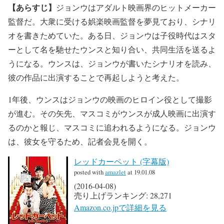
【あらすじ】
ジョンウはアダルト映画界のヒットメーカー
監督だ。大衆に受ける娯楽映画監督を夢見ており、シナリ
オを書きためていた。ある日、ジョンウは子役時代はスタ
ーとして名を馳せたウンスと知り合い、共同生活を送るよ
うになる。ウンスは、ジョンウが書いたシナリオを読み、
彼の作品に出演することで再起しようと考えた。
1年後、ウンスはジョンウの映画のヒロイン役として撮影
が進む。その矢先、マスコミがウンスが成人映画に出演す
るのかと報じ、マスコミに追われるようになる。ジョンウ
は、彼女を守るため、記者会見を開く。
レッドカーペット (字幕版)
posted with
amazlet
at 19.01.08
(2016-04-08)
売り上げランキング: 28,271
Amazon.co.jpで詳細を見る