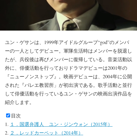
ユン・ゲサンは、1999年アイドルグループ“god”のメンバ
ーの一人としてデビュー。軍隊生活時はメンバーを脱退し
たが、兵役後は再びメンバーに復帰している。音楽活動以
外に、俳優活動を行っておりドラマデビューは2001年の
『ニューノンストップ』。映画デビューは、2004年に公開
された『バレエ教習所」が初出演である。歌手活動と並行
して俳優活動を行っているユン・ゲサンの映画出演作品を
紹介します。
目次
１．国選弁護人 ユン・ジンウォン（2015年）
２．レッドカーペット（2014年）