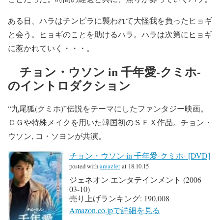
ある日、ハラはチンピラに襲われて大怪我を負ったヒョギ
と会う。ヒョギのことを助けるハラ。ハラは次第にヒョギ
に惹かれていく・・・。
チョン・ウソン in 千年愛-クミホ-
のイントロダクション
“九尾狐(クミホ)”伝説をテーマにしたファンタジー映画。
ＣＧや特殊メイクを用いた韓国初のＳＦＸ作品。チョン・
ウソン, コ・ソヨンが共演。
チョン・ウソン in 千年愛-クミホ- [DVD]
posted with
amazlet
at 18.10.15
ジェネオン エンタテインメント (2006-
03-10)
売り上げランキング: 190,008
Amazon.co.jpで詳細を見る