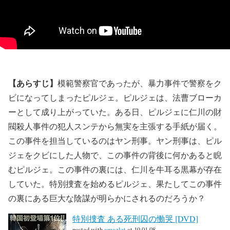
【あらすじ】
模範警察官であったが、暴力事件で警察をク
ビになってしまったピルジェ。ピルジェは、法曹ブローカ
ーとして成り上がっていた。ある日、ピルジェに仁川の財
閥殺人事件の犯人スンテから無実を主張する手紙が届く。
この事件を担当しているのはヤン刑事。ヤン刑事は、ピル
ジェをクビにした人物で、この事件の背後に何かあると睨
むピルジェ。この事件の裏には、仁川を牛耳る黒幕が存在
していた。特別捜査を始めるピルジェ、果たしてこの事件
の裏にある巨大な陰謀が明らかにされるのだろうか？
特別捜査 ある死刑囚の慟哭 [DVD]
posted with
amazlet
at 19.01.08