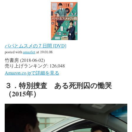
パパとムスメの７日間 [DVD]
posted with
amazlet
at 19.01.08
竹書房 (2018-06-02)
売り上げランキング: 126,048
Amazon.co.jpで詳細を見る
３．特別捜査 ある死刑囚の慟哭
（2015年）