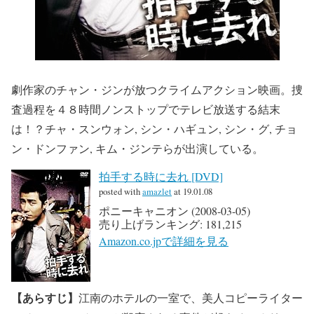
劇作家のチャン・ジンが放つクライムアクション映画。捜
査過程を４８時間ノンストップでテレビ放送する結末
は！？チャ・スンウォン, シン・ハギュン, シン・グ, チョ
ン・ドンファン, キム・ジンテらが出演している。
拍手する時に去れ [DVD]
posted with
amazlet
at 19.01.08
ポニーキャニオン (2008-03-05)
売り上げランキング: 181,215
Amazon.co.jpで詳細を見る
【あらすじ】
江南のホテルの一室で、美人コピーライター