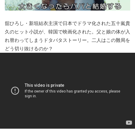
舘ひろし・新垣結衣主演で日本でドラマ化された五十嵐貴
久のヒット小説が、韓国で映画化された。父と娘の体が入
れ替わってしまうドタバタストーリー。二人はこの難局を
どう切り抜けるのか？