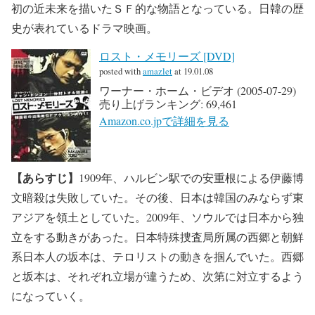
初の近未来を描いたＳＦ的な物語となっている。日韓の歴
史が表れているドラマ映画。
ロスト・メモリーズ [DVD]
posted with
amazlet
at 19.01.08
ワーナー・ホーム・ビデオ (2005-07-29)
売り上げランキング: 69,461
Amazon.co.jpで詳細を見る
【あらすじ】
1909年、ハルビン駅での安重根による伊藤博
文暗殺は失敗していた。その後、日本は韓国のみならず東
アジアを領土としていた。2009年、ソウルでは日本から独
立をする動きがあった。日本特殊捜査局所属の西郷と朝鮮
系日本人の坂本は、テロリストの動きを掴んでいた。西郷
と坂本は、それぞれ立場が違うため、次第に対立するよう
になっていく。