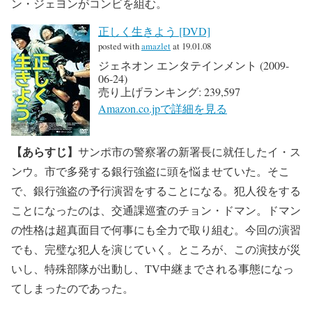
ン・ジェヨンがコンビを組む。
正しく生きよう [DVD]
posted with
amazlet
at 19.01.08
ジェネオン エンタテインメント (2009-
06-24)
売り上げランキング: 239,597
Amazon.co.jpで詳細を見る
【あらすじ】
サンポ市の警察署の新署長に就任したイ・ス
ンウ。市で多発する銀行強盗に頭を悩ませていた。そこ
で、銀行強盗の予行演習をすることになる。犯人役をする
ことになったのは、交通課巡査のチョン・ドマン。ドマン
の性格は超真面目で何事にも全力で取り組む。今回の演習
でも、完璧な犯人を演じていく。ところが、この演技が災
いし、特殊部隊が出動し、TV中継までされる事態になっ
てしまったのであった。