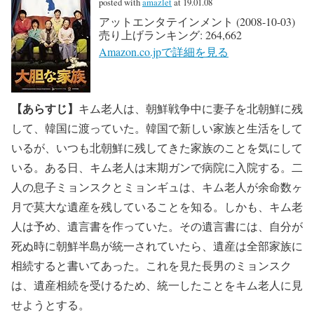
posted with
amazlet
at 19.01.08
アットエンタテインメント (2008-10-03)
売り上げランキング: 264,662
Amazon.co.jpで詳細を見る
【あらすじ】
キム老人は、朝鮮戦争中に妻子を北朝鮮に残
して、韓国に渡っていた。韓国で新しい家族と生活をして
いるが、いつも北朝鮮に残してきた家族のことを気にして
いる。ある日、キム老人は末期ガンで病院に入院する。二
人の息子ミョンスクとミョンギュは、キム老人が余命数ヶ
月で莫大な遺産を残していることを知る。しかも、キム老
人は予め、遺言書を作っていた。その遺言書には、自分が
死ぬ時に朝鮮半島が統一されていたら、遺産は全部家族に
相続すると書いてあった。これを見た長男のミョンスク
は、遺産相続を受けるため、統一したことをキム老人に見
せようとする。