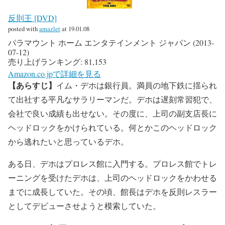
反則王 [DVD]
posted with
amazlet
at 19.01.08
パラマウント ホーム エンタテインメント ジャパン (2013-
07-12)
売り上げランキング: 81,153
Amazon.co.jpで詳細を見る
【あらすじ】
イム・デホは銀行員。満員の地下鉄に揺られ
て出社する平凡なサラリーマンだ。デホは遅刻常習犯で、
会社で良い成績も出せない。その度に、上司の副支店長に
ヘッドロックをかけられている。何とかこのヘッドロック
から逃れたいと思っているデホ。
ある日、デホはプロレス館に入門する。プロレス館でトレ
ーニングを受けたデホは、上司のヘッドロックをかわせる
までに成長していた。その頃、館長はデホを反則レスラー
としてデビューさせようと模索していた。