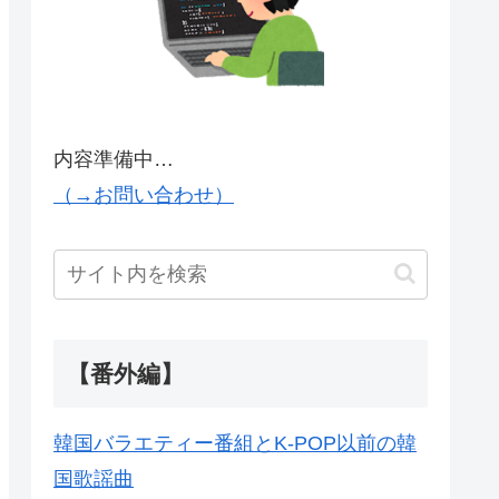
内容準備中…
（→お問い合わせ）
【番外編】
韓国バラエティー番組とK-POP以前の韓
国歌謡曲