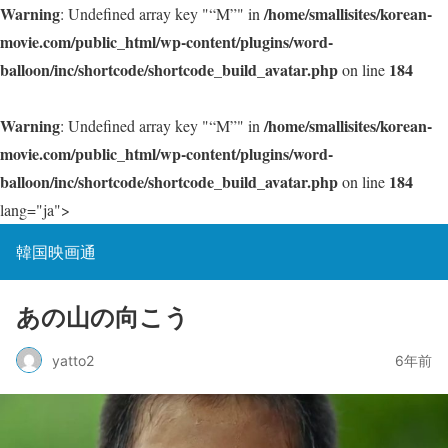
Warning
/home/smallisites/korean-
: Undefined array key "“M”" in
movie.com/public_html/wp-content/plugins/word-
balloon/inc/shortcode/shortcode_build_avatar.php
184
on line
Warning
/home/smallisites/korean-
: Undefined array key "“M”" in
movie.com/public_html/wp-content/plugins/word-
balloon/inc/shortcode/shortcode_build_avatar.php
184
on line
lang="ja">
韓国映画通
あの山の向こう
yatto2
6年前