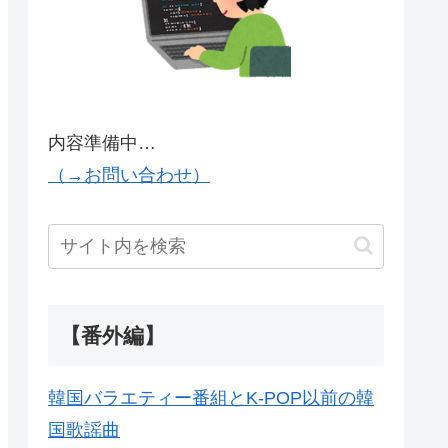
内容準備中…
（→お問い合わせ）
【番外編】
韓国バラエティー番組とK-POP以前の韓
国歌謡曲