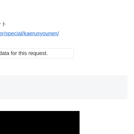
ント
ter/special/kaerusyounen/
data for this request.