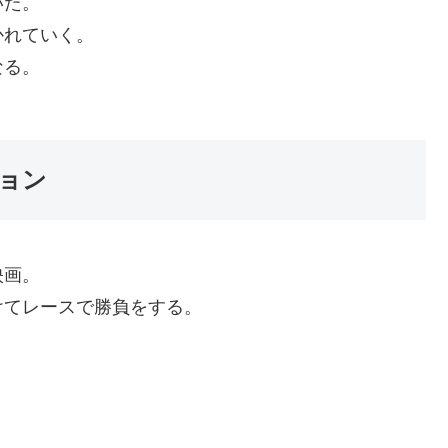
いた。
かれていく。
なる。
ョン
映画。
けてレースで勝負をする。
。