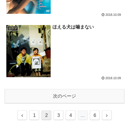
2018.10.09
ほえる犬は噛まない
ドラマ
2018.10.09
次のページ
1
2
3
4
…
6