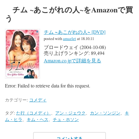
チム ~あこがれの人~をAmazonで買
う
チム ~あこがれの人~ [DVD]
posted with
amazlet
at 18.10.11
ブロードウェイ (2004-10-08)
売り上げランキング: 89,494
Amazon.co.jpで詳細を見る
Error: Failed to retrieve data for this request.
カテゴリー:
コメディ
タグ:
た行（コメディ）
、
アン・ジェウク
、
カン・ソンジン
、
キ
ム・ヒラ
、
キム・ヘス
、
チュ・ホソン
コメントする