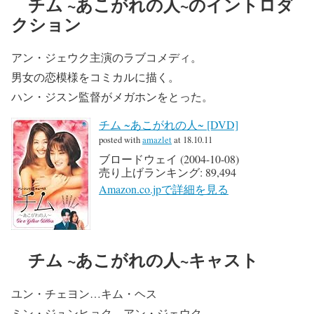
チム ~あこがれの人~のイントロダ
クション
アン・ジェウク主演のラブコメディ。
男女の恋模様をコミカルに描く。
ハン・ジスン監督がメガホンをとった。
チム ~あこがれの人~ [DVD]
posted with
amazlet
at 18.10.11
ブロードウェイ (2004-10-08)
売り上げランキング: 89,494
Amazon.co.jpで詳細を見る
チム ~あこがれの人~キャスト
ユン・チェヨン…キム・ヘス
ミン・ジュンヒョク…アン・ジェウク