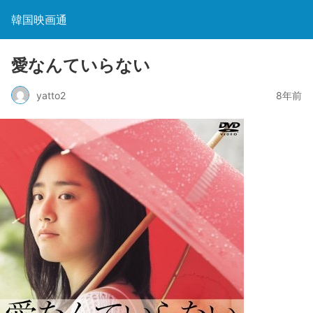
韓国映画通
愛なんていらない
yatto2
8年前