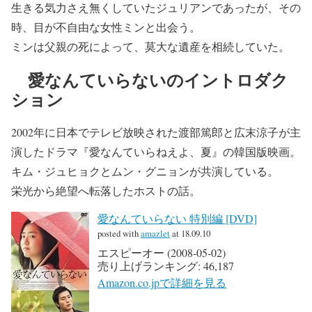
生きる気力さえ無くしていたジュリアンであったが、その
時、目が不自由な女性ミンと出会う。
ミンは父親の死によって、莫大な遺産を相続していた。
愛なんていらないのイントロダク
ション
2002年に日本でテレビ放映された渡部篤郎と広末涼子が主
演したドラマ『愛なんていらねえよ、夏』の韓国版映画。
キム・ジュヒョクとムン・グニョンが共演している。
栄光から絶望へ転落したホストの話。
愛なんていらない 特別編 [DVD]
posted with
amazlet
at 18.09.10
エスピーオー (2008-05-02)
売り上げランキング: 46,187
Amazon.co.jpで詳細を見る