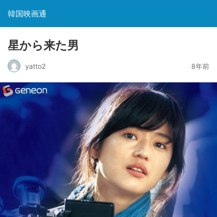
韓国映画通
星から来た男
yatto2
8年前