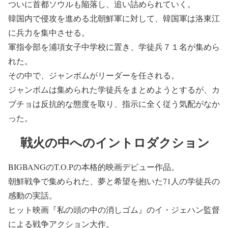
ついに首都ソウルも陥落し、追い詰められていく。
韓国内で侵攻を進める北朝鮮軍に対して、韓国軍は洛東江
に兵力を集中させる。
軍指令部を浦項女子中学校に置き、学徒兵７１名が集めら
れた。
その中で、ジャンボムがリーダーを任される。
ジャンボムは集められた学徒兵をまとめようとするが、カ
ブチョは反抗的な態度を取り、指示に全く従う気配がなか
った。
戦火の中へのイントロダクション
BIGBANGのT.O.Pの本格的映画デビュー作品。
朝鮮戦争で集められた、夢と希望を抱いた71人の学徒兵の
感動の実話。
ヒット映画『私の頭の中の消しゴム』のイ・ジェハン監督
による戦争アクション大作。