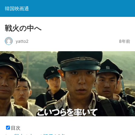
韓国映画通
戦火の中へ
yatto2
8年前
目次