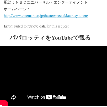
配給：ＮＢＣユニバーサル・エンターテイメント
ホームページ：
http://www.cinemart.co.jp/theater/special/kaerusyounen/
Error: Failed to retrieve data for this request.
パパロッティをYouTubeで観る