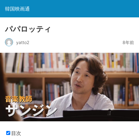
韓国映画通
パパロッティ
yatto2
8年前
目次