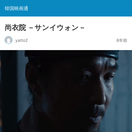
韓国映画通
尚衣院 －サンイウォン－
yatto2
8年前