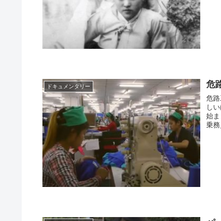
危
ドキュメンタリー
危路
しい
始ま
乗務