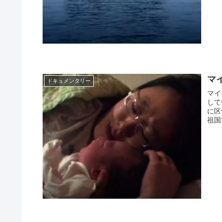
マ
ドキュメンタリー
マイ
して
に区
祖国