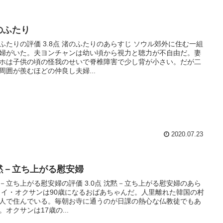
のふたり
ふたりの評価 3.8点 渚のふたりのあらすじ ソウル郊外に住む一組
婦がいた。夫ヨンチャンは幼い頃から視力と聴力が不自由だ。妻
ホは子供の頃の怪我のせいで脊椎障害で少し背が小さい。だが二
周囲が羨むほどの仲良し夫婦...
2020.07.23
黙－立ち上がる慰安婦
－立ち上がる慰安婦の評価 3.0点 沈黙－立ち上がる慰安婦のあら
 イ・オクサンは90歳になるおばあちゃんだ。人里離れた韓国の村
人で住んでいる。毎朝お寺に通うのが日課の熱心な仏教徒でもあ
。オクサンは17歳の...