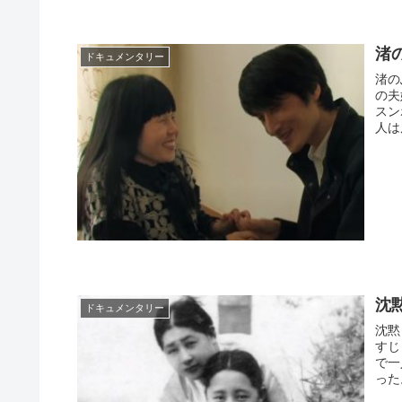
渚
ドキュメンタリー
渚の
の夫
スン
人は
沈
ドキュメンタリー
沈黙
すじ
で一
った