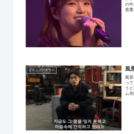
の中
貴重
風
ドキュメンタリー
風景
って
うと
ム寺