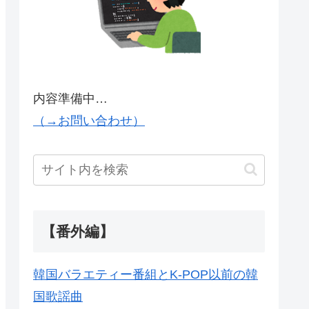
内容準備中…
（→お問い合わせ）
【番外編】
韓国バラエティー番組とK-POP以前の韓
国歌謡曲