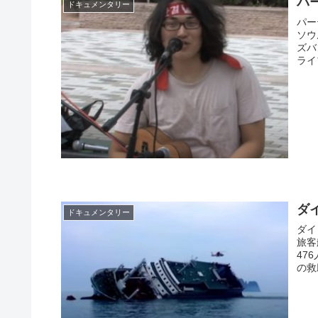
パ
ドキュメンタリー
パー
ソウ
ズバ
ライ
ダ
ドキュメンタリー
ダイ
旅客
47
の救