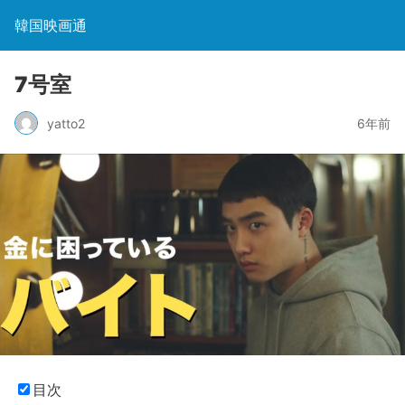
韓国映画通
7号室
yatto2
6年前
目次