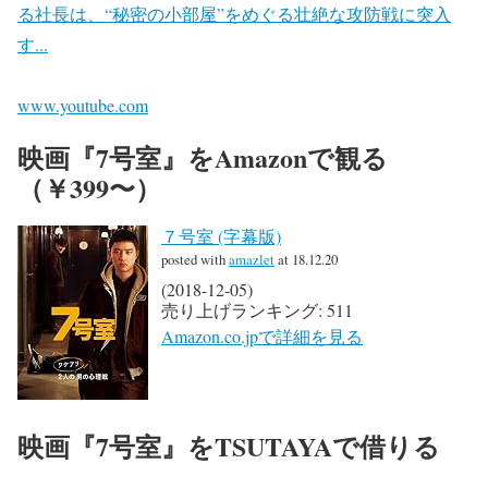
る社長は、“秘密の小部屋”をめぐる壮絶な攻防戦に突入
す...
www.youtube.com
映画『7号室』をAmazonで観る
（￥399〜）
７号室 (字幕版)
posted with
amazlet
at 18.12.20
(2018-12-05)
売り上げランキング: 511
Amazon.co.jpで詳細を見る
映画『7号室』をTSUTAYAで借りる