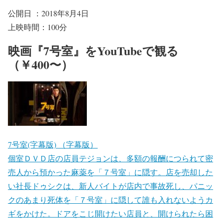
公開日 ：2018年8月4日
上映時間：100分
映画『7号室』をYouTubeで観る
（￥400〜）
7号室(字幕版) （字幕版）
個室ＤＶＤ店の店員テジョンは、多額の報酬につられて密
売人から預かった麻薬を「７号室」に隠す。店を売却した
い社長ドゥシクは、新人バイトが店内で事故死し、パニッ
クのあまり死体を「７号室」に隠して誰も入れないようカ
ギをかけた。ドアをこじ開けたい店員と、開けられたら困