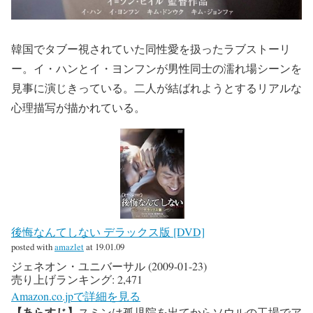
韓国でタブー視されていた同性愛を扱ったラブストーリ
ー。イ・ハンとイ・ヨンフンが男性同士の濡れ場シーンを
見事に演じきっている。二人が結ばれようとするリアルな
心理描写が描かれている。
後悔なんてしない デラックス版 [DVD]
posted with
amazlet
at 19.01.09
ジェネオン・ユニバーサル (2009-01-23)
売り上げランキング: 2,471
Amazon.co.jpで詳細を見る
【あらすじ】
スミンは孤児院を出てからソウルの工場でア