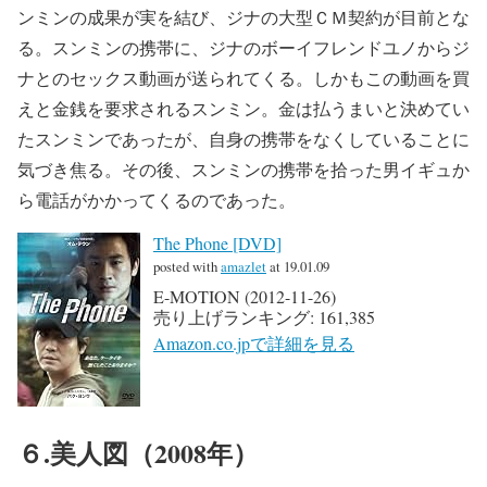
ンミンの成果が実を結び、ジナの大型ＣＭ契約が目前とな
る。スンミンの携帯に、ジナのボーイフレンドユノからジ
ナとのセックス動画が送られてくる。しかもこの動画を買
えと金銭を要求されるスンミン。金は払うまいと決めてい
たスンミンであったが、自身の携帯をなくしていることに
気づき焦る。その後、スンミンの携帯を拾った男イギュか
ら電話がかかってくるのであった。
The Phone [DVD]
posted with
amazlet
at 19.01.09
E-MOTION (2012-11-26)
売り上げランキング: 161,385
Amazon.co.jpで詳細を見る
６.美人図（2008年）