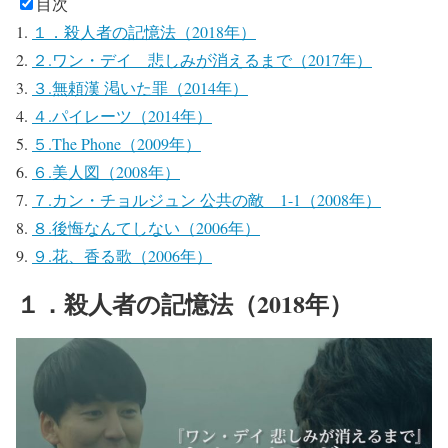
目次
１．殺人者の記憶法（2018年）
２.ワン・デイ 悲しみが消えるまで（2017年）
３.無頼漢 渇いた罪（2014年）
４.パイレーツ（2014年）
５.The Phone（2009年）
６.美人図（2008年）
７.カン・チョルジュン 公共の敵 1-1（2008年）
８.後悔なんてしない（2006年）
９.花、香る歌（2006年）
１．殺人者の記憶法（2018年）