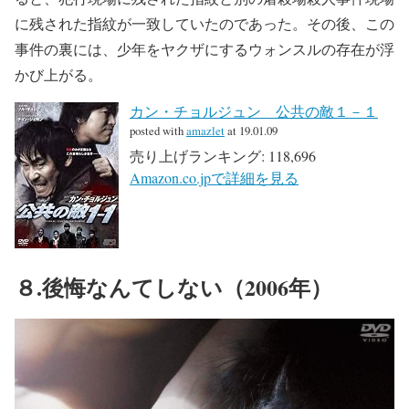
に残された指紋が一致していたのであった。その後、この
事件の裏には、少年をヤクザにするウォンスルの存在が浮
かび上がる。
カン・チョルジュン 公共の敵１－１
posted with
amazlet
at 19.01.09
売り上げランキング: 118,696
Amazon.co.jpで詳細を見る
８.後悔なんてしない（2006年）