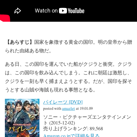
【あらすじ】
国家を象徴する黄金の国印。明の皇帝から贈
られた由緒ある物だ。
ある日、この国印を運んでいた船がクジラと衝突。クジラ
は、この国印を飲み込んでしまう。これに朝廷は激怒し、
クジラを一刻も早く捕まえようとする。だが、国印を探そ
うとする山賊や海賊も現れる事態となる。
パイレーツ [DVD]
posted with
amazlet
at 19.01.09
ソニー・ピクチャーズエンタテインメン
ト (2015-12-02)
売り上げランキング: 89,568
Amazon.co.jpで詳細を見る