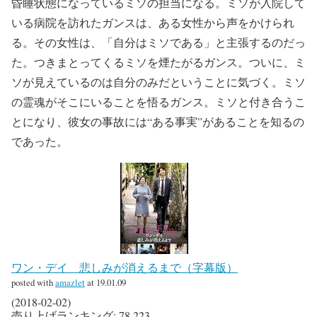
昏睡状態になっているミソの担当になる。ミソが入院して
いる病院を訪れたガンスは、ある女性から声をかけられ
る。その女性は、「自分はミソである」と主張するのだっ
た。つきまとってくるミソを煙たがるガンス。ついに、ミ
ソが見えているのは自分のみだということに気づく。ミソ
の霊魂がそこにいることを悟るガンス。ミソと付き合うこ
とになり、彼女の事故には“ある事実”があることを知るの
であった。
ワン・デイ 悲しみが消えるまで（字幕版）
posted with
amazlet
at 19.01.09
(2018-02-02)
売り上げランキング: 78,223