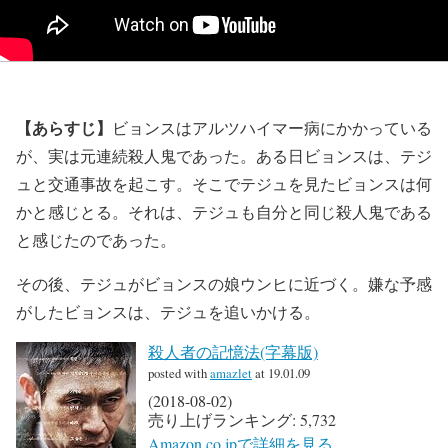
【あらすじ】
ビョンスはアルツハイマー病にかかっている
が、実は元連続殺人鬼であった。ある日ビョンスは、テジ
ュと交通事故を起こす。そこでテジュを見たビョンスは何
かと感じとる。それは、テジュも自分と同じ殺人鬼である
と感じたのであった。
その後、テジュがビョンスの娘ウンヒに近づく。嫌な予感
がしたビョンスは、テジュを追いかける。
殺人者の記憶法(字幕版)
posted with
amazlet
at 19.01.09
(2018-08-02)
売り上げランキング: 5,732
Amazon.co.jpで詳細を見る