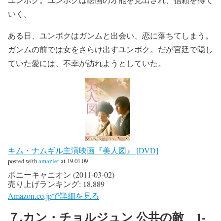
いく。
ある日、ユンボクはガンムと出会い、恋に落ちてしまう。
ガンムの前では女をさらけ出すユンボク。だが宮廷で隠し
ていた愛には、不幸が訪れようとしていた。
キム・ナムギル主演映画『美人図』 [DVD]
posted with
amazlet
at 19.01.09
ポニーキャニオン (2011-03-02)
売り上げランキング: 18,889
Amazon.co.jpで詳細を見る
７.カン・チョルジュン 公共の敵 1-