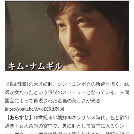
18世紀朝鮮の天才絵師、シン・ユンボクの軌跡を描く。絵
師が女だったという仮説のストーリーとなっている。人間
国宝によって再現された名画の美しさが光る。
https://youtu.be/AwoiXRdJN68
【あらすじ】
18世紀末の朝鮮ルネッサンス時代。色と欲の
渦巻く女人禁制の宮中で、男絵師として宮中に入るシン・
ユンボク。ユンボクは絵画の才能を見出され、信頼を得て