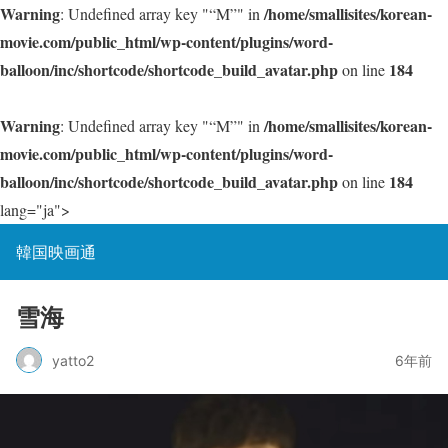
Warning
/home/smallisites/korean-
: Undefined array key "“M”" in
movie.com/public_html/wp-content/plugins/word-
balloon/inc/shortcode/shortcode_build_avatar.php
184
on line
Warning
/home/smallisites/korean-
: Undefined array key "“M”" in
movie.com/public_html/wp-content/plugins/word-
balloon/inc/shortcode/shortcode_build_avatar.php
184
on line
lang="ja">
韓国映画通
雪海
yatto2
6年前