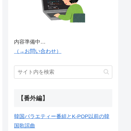
内容準備中…
（→お問い合わせ）
【番外編】
韓国バラエティー番組とK-POP以前の韓
国歌謡曲