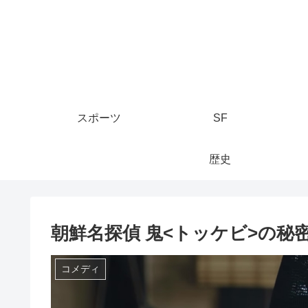
スポーツ
SF
歴史
朝鮮名探偵 鬼<トッケビ>の秘
コメディ