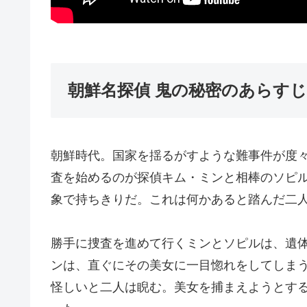
朝鮮名探偵 鬼の秘密のあらすじ
朝鮮時代。国家を揺るがすような難事件が度
査を始めるのが探偵キム・ミンと相棒のソピ
象で持ちきりだ。これは何かあると踏んだ二
勝手に捜査を進めて行くミンとソピルは、遺
ンは、直ぐにその美女に一目惚れをしてしま
怪しいと二人は睨む。美女を捕まえようとす