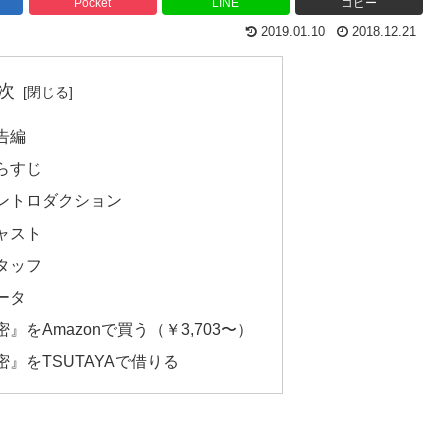
Pocket
LINE
コピー
2019.01.10
2018.12.21
次
告編
らすじ
ントロダクション
ャスト
タッフ
ータ
』をAmazonで買う（￥3,703〜）
』をTSUTAYAで借りる