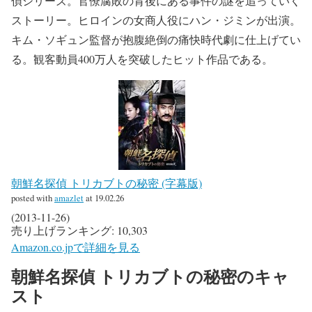
偵シリーズ。官僚腐敗の背後にある事件の謎を追っていく
ストーリー。ヒロインの女商人役にハン・ジミンが出演。
キム・ソギュン監督が抱腹絶倒の痛快時代劇に仕上げてい
る。観客動員400万人を突破したヒット作品である。
朝鮮名探偵 トリカブトの秘密 (字幕版)
posted with
amazlet
at 19.02.26
(2013-11-26)
売り上げランキング: 10,303
Amazon.co.jpで詳細を見る
朝鮮名探偵 トリカブトの秘密のキャ
スト