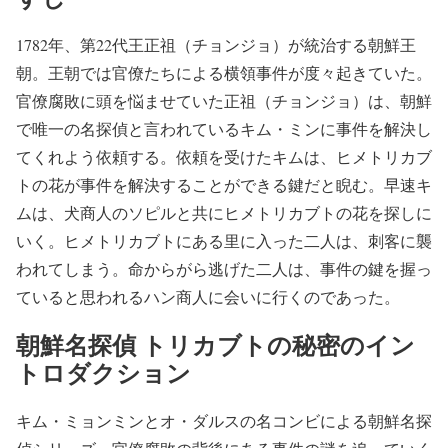
1782年、第22代王正祖（チョンジョ）が統治する朝鮮王
朝。王朝では官僚たちによる横領事件が度々起きていた。
官僚腐敗に頭を悩ませていた正祖（チョンジョ）は、朝鮮
で唯一の名探偵と言われているキム・ミンに事件を解決し
てくれよう依頼する。依頼を受けたキムは、ヒメトリカブ
トの花が事件を解決することができる鍵だと睨む。早速キ
ムは、犬商人のソピルと共にヒメトリカブトの花を探しに
いく。ヒメトリカブトにある里に入った二人は、刺客に襲
われてしまう。命からがら逃げた二人は、事件の鍵を握っ
ていると思われるハン商人に会いに行くのであった。
朝鮮名探偵 トリカブトの秘密のイン
トロダクション
キム・ミョンミンとオ・ダルスの名コンビによる朝鮮名探