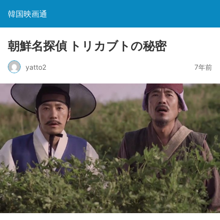
韓国映画通
朝鮮名探偵 トリカブトの秘密
yatto2
7年前