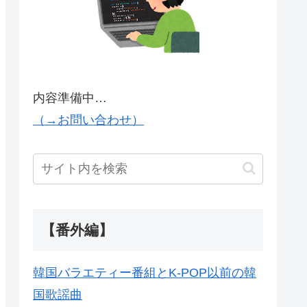
内容準備中…
（→お問い合わせ）
【番外編】
韓国バラエティー番組とK-POP以前の韓
国歌謡曲