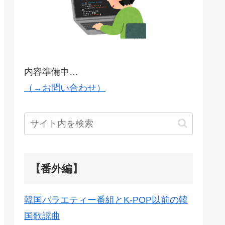
内容準備中…
（→お問い合わせ）
【番外編】
韓国バラエティー番組とK-POP以前の韓
国歌謡曲