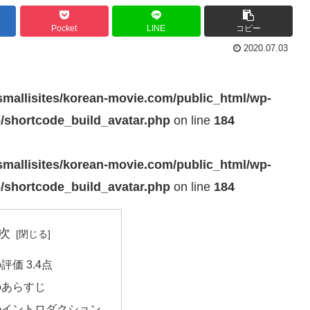
Pocket
LINE
コピー
2020.07.03
mallisites/korean-movie.com/public_html/wp-
e/shortcode_build_avatar.php
on line
184
mallisites/korean-movie.com/public_html/wp-
e/shortcode_build_avatar.php
on line
184
次
価 3.4点
あらすじ
イントロダクション