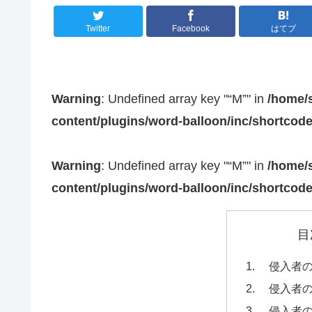
Twitter
Facebook
はてブ
Warning
: Undefined array key "“M”" in
/home/s
content/plugins/word-balloon/inc/shortcod
Warning
: Undefined array key "“M”" in
/home/s
content/plugins/word-balloon/inc/shortcod
目
侵入者の評
侵入者の
侵入者の