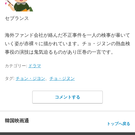
セブランス
海外ファンド会社が絡んだ不正事件を一人の検事が暴いて
いく姿が赤裸々に描かれています。チョ・ジヌンの熱血検
事役の演技は鬼気迫るものがあり圧巻の一言です。
カテゴリー:
ドラマ
タグ:
チョン・ジヨン
、
チョ・ジヌン
コメントする
韓国映画通
トップへ戻る