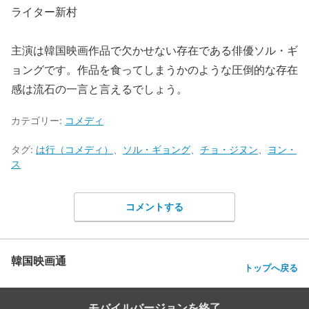
ライター新村
主演は韓国映画作品で欠かせない存在である俳優ソル・ギ
ョングです。作品を食ってしまうかのような圧倒的な存在
感は流石の一言と言えるでしょう。
カテゴリー:
コメディ
タグ:
は行（コメディ）
、
ソル・ギョング
、
チョ・ジヌン
、
ヨン・
ス
コメントする
韓国映画通
トップへ戻る
モバイルバージョンを終了