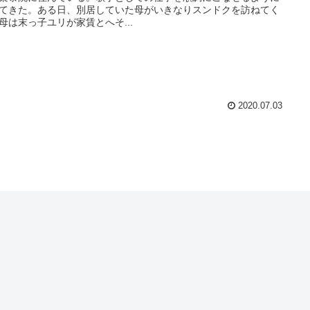
てきた。ある日、別居していた母がいきなりスンドクを訪ねてく
母は末っ子ユリが家賃とへそ...
2020.07.03