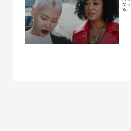
なっ
る。