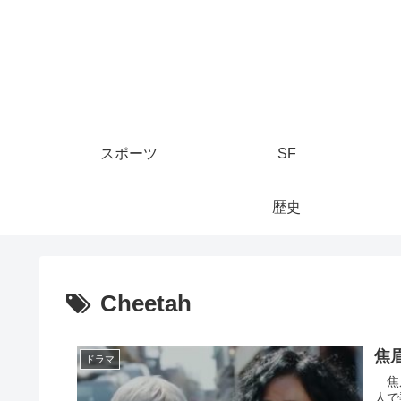
スポーツ
SF
歴史
Cheetah
焦
ドラマ
焦眉
人で