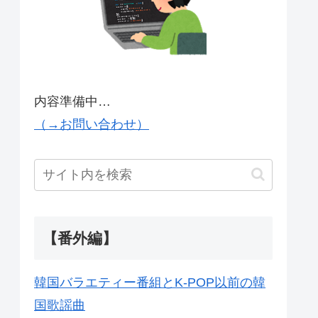
内容準備中…
（→お問い合わせ）
【番外編】
韓国バラエティー番組とK-POP以前の韓
国歌謡曲