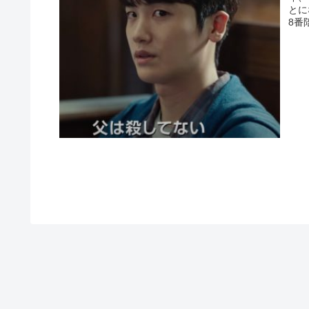
とに
8番陪