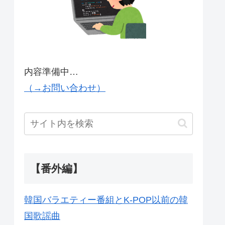
内容準備中…
（→お問い合わせ）
【番外編】
韓国バラエティー番組とK-POP以前の韓
国歌謡曲