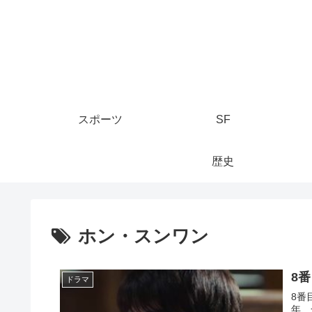
スポーツ
SF
歴史
ホン・スンワン
8
ドラマ
8番
年、