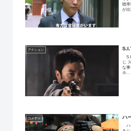
聴率
が出
S.
アクション
S.
じ 
な事
ホ...
ハ
コメディ
ハー
あら