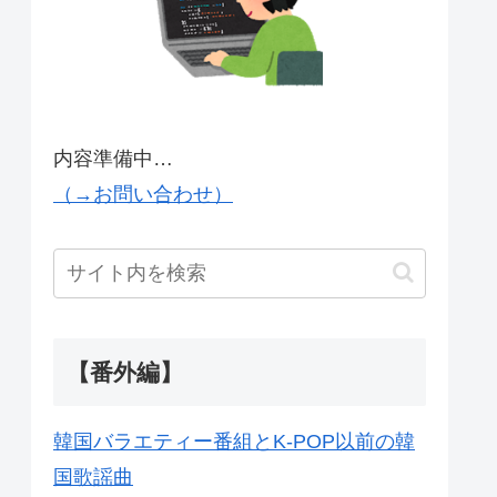
内容準備中…
（→お問い合わせ）
【番外編】
韓国バラエティー番組とK-POP以前の韓
国歌謡曲