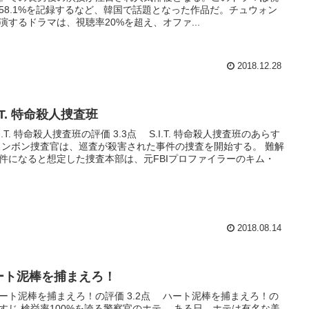
58.1%を記録するなど、韓国で話題となった作品だ。チュウォン
演するドラマは、視聴率20%を超え、オファ...
2018.12.28
I.T. 特命殺人捜査班
I.T. 特命殺人捜査班の評価 3.3点 S.I.T. 特命殺人捜査班のあらす
スンボン捜査官は、巡査が殺害された事件の捜査を開始する。 難解
件になると想定した捜査本部は、元FBIプロファイラーのキム・
2018.08.14
ート泥棒を捕まえろ！
ト泥棒を捕まえろ！の評価 3.2点 ハート泥棒を捕まえろ！の
すじ 検挙率100%を誇る警察官のホテ。 ある日、ホテは有名な美