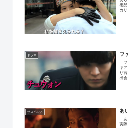
術品
カリ
フ
ドラマ
ファ
ギア
り言
出会
あ
サスペンス
あい
実際