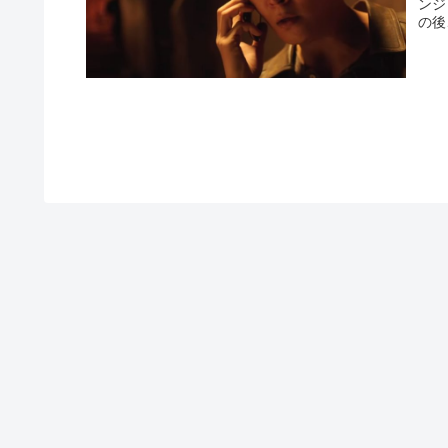
ンジ
の後