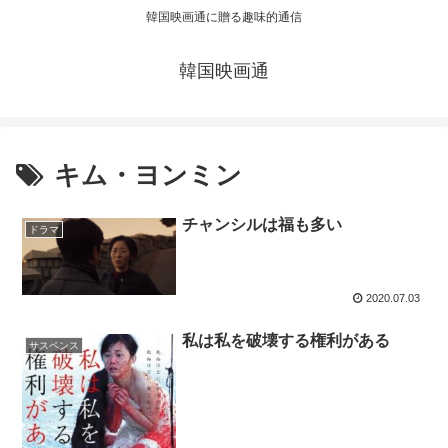
韓国映画通に贈る趣味的通信
韓国映画通
キム・ヨンミン
チャンシルは福も多い
ドラマ
2020.07.03
私は私を破壊する権利がある
サスペンス