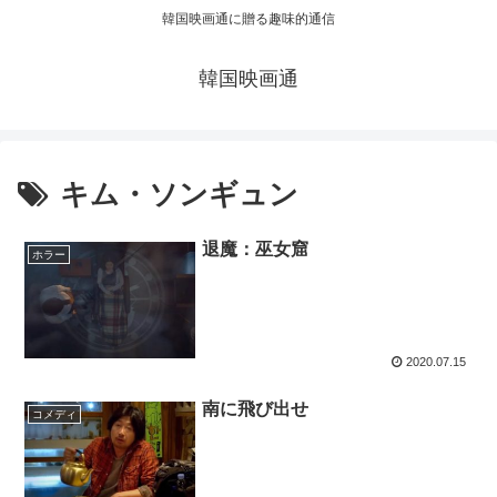
韓国映画通に贈る趣味的通信
韓国映画通
キム・ソンギュン
退魔：巫女窟
ホラー
2020.07.15
南に飛び出せ
コメディ