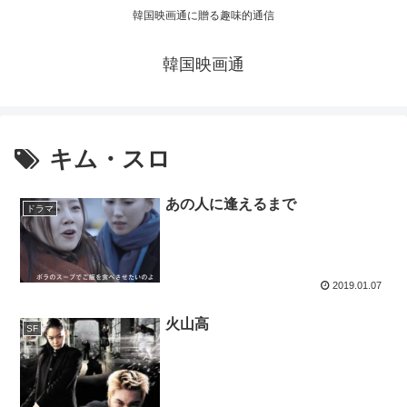
韓国映画通に贈る趣味的通信
韓国映画通
キム・スロ
あの人に逢えるまで
ドラマ
2019.01.07
火山高
SF