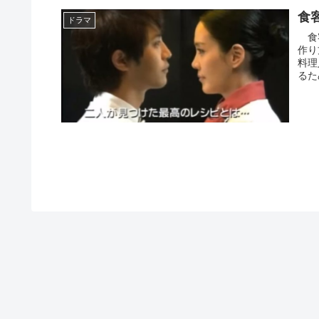
食
ドラマ
食客
作り
料理
るた