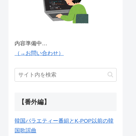
内容準備中…
（→お問い合わせ）
【番外編】
韓国バラエティー番組とK-POP以前の韓
国歌謡曲