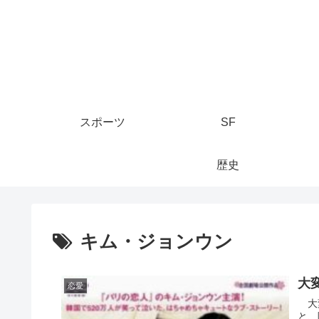
スポーツ
SF
歴史
キム・ジョンウン
大
恋愛
大変
と、