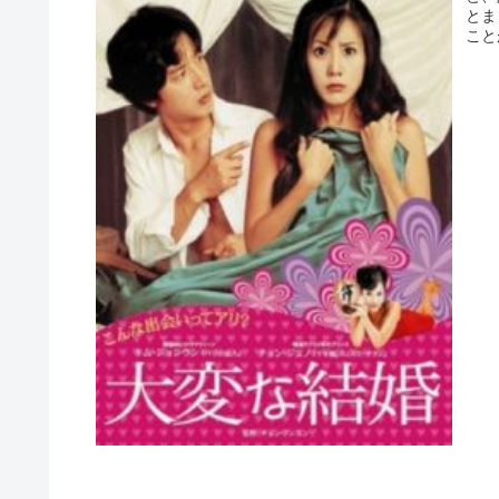
とま
こと