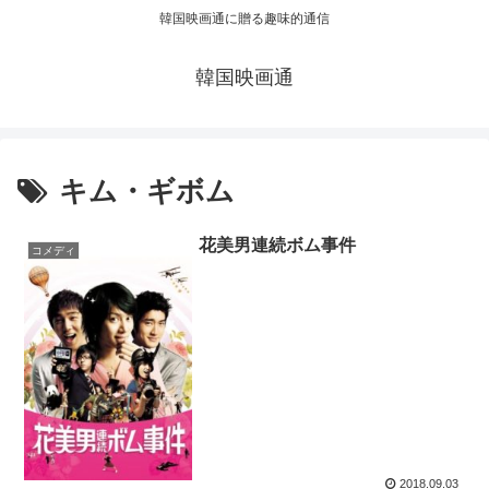
韓国映画通に贈る趣味的通信
韓国映画通
キム・ギボム
花美男連続ボム事件
コメディ
2018.09.03