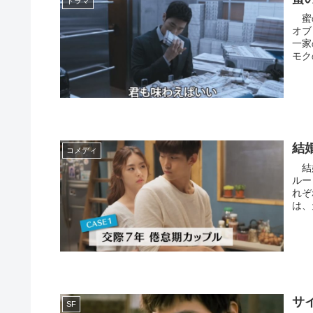
ドラマ
蜜の
オブ
一家
モクの
結
コメディ
結婚
ルー
れぞ
は、
サ
SF