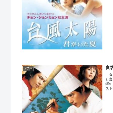
食
ドラマ
食客
と言
郷の
スト