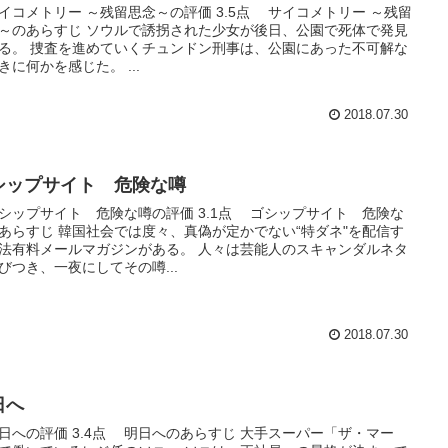
コメトリー ～残留思念～の評価 3.5点 サイコメトリー ～残留
～のあらすじ ソウルで誘拐された少女が後日、公園で死体で発見
る。 捜査を進めていくチュンドン刑事は、公園にあった不可解な
きに何かを感じた。 ...
2018.07.30
シップサイト 危険な噂
ップサイト 危険な噂の評価 3.1点 ゴシップサイト 危険な
あらすじ 韓国社会では度々、真偽が定かでない“特ダネ"を配信す
法有料メールマガジンがある。 人々は芸能人のスキャンダルネタ
びつき、一夜にしてその噂...
2018.07.30
日へ
への評価 3.4点 明日へのあらすじ 大手スーパー「ザ・マー