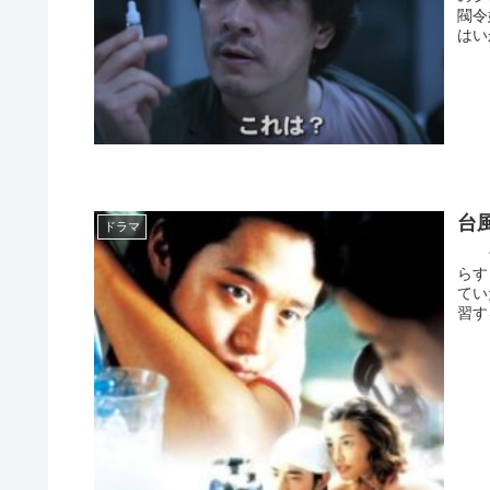
閥令
はい
台
ドラマ
台風
らす
てい
習す