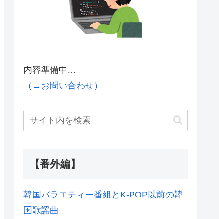
内容準備中…
（→お問い合わせ）
【番外編】
韓国バラエティー番組とK-POP以前の韓
国歌謡曲