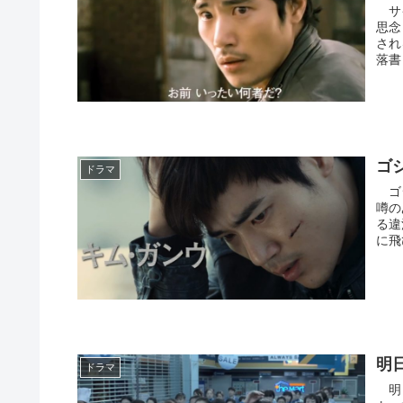
サイ
思念
され
落書
ゴ
ドラマ
ゴシ
噂の
る違
に飛
明
ドラマ
明日