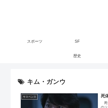
スポーツ
SF
歴史
キム・ガンウ
死
サスペンス
死体
のジ