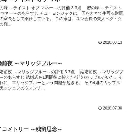
味 ～テイスト オブ マネー～の評価 3.3点 蜜の味 ～テイスト
 マネー～のあらすじ チュ・ヨンジャクは、国をカネで牛耳る財閥
の室長として奉仕している。 この家は、ユン会長の夫人ペク・ク
権...
2018.08.13
婚前夜 ～マリッジブルー～
前夜 ～マリッジブルー～の評価 3.7点 結婚前夜 ～マリッジブ
～のあらすじ 結婚式を1週間後に控えた4組のカップルがいた。そ
れに、マリッジブルーという問題が起きる。 その4組のカップル
天才シェフのウォンチ...
2018.07.30
イコメトリー ～残留思念～