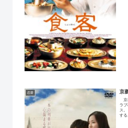
京
恋愛
京義
ラブ
ス。
する