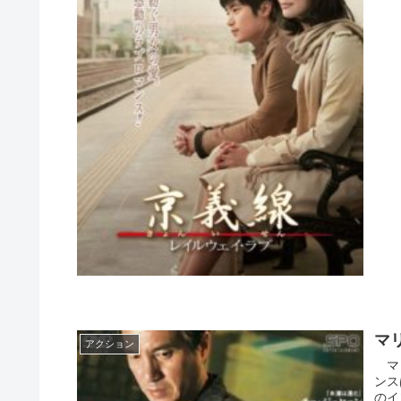
マ
アクション
マリ
ンス
のイ