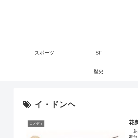
スポーツ
SF
歴史
イ・ドンヘ
花
コメディ
花美
舞台