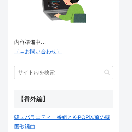
内容準備中…
（→お問い合わせ）
【番外編】
韓国バラエティー番組とK-POP以前の韓
国歌謡曲