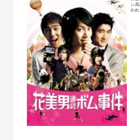
ン高
われ