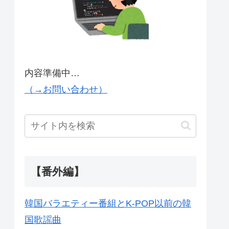
内容準備中…
（→お問い合わせ）
【番外編】
韓国バラエティー番組とK-POP以前の韓
国歌謡曲