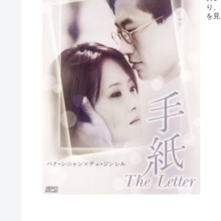
り、
を見.