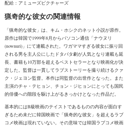
配給：アミューズピクチャーズ
猟奇的な彼女の関連情報
「猟奇的な彼女」は、キム・ホシクのネット小説が原作。
原作は韓国で1999年8月からパソコン通信「ナウヌリ
(nownuri)」にて連載された。ワガママすぎる彼女に振り回
される男を主人公にしたドタバタ劇が人気となり連載も延
長、書籍も10万部を超えるベストセラーとなり映画化が決
定した。監督は一貫してラブストーリーを撮り続けるクァ
ク・ジェヨン監督。本作は同監督の出世作となった。また
主演のチャ・テヒョン、チョン・ジヒョンにとっても国民
的俳優への階段を駆け上がるきっかけとなった作品だ。
基本的にはB級映画のテイストであるものの内容が面白す
ぎるため未だに韓国映画で「猟奇的な彼女」を超えるラブ
コメ映画は現れていない。その意味では韓国ラブコメ映画