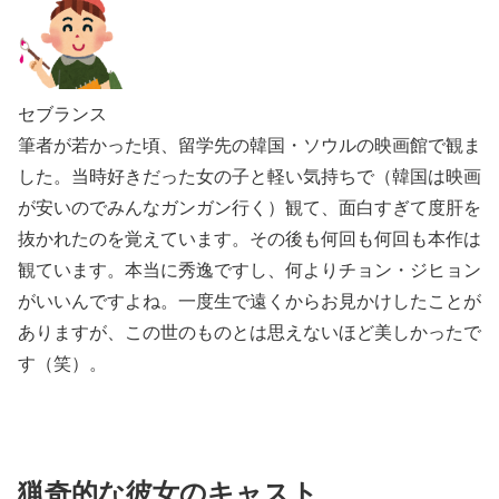
セブランス
筆者が若かった頃、留学先の韓国・ソウルの映画館で観ま
した。当時好きだった女の子と軽い気持ちで（韓国は映画
が安いのでみんなガンガン行く）観て、面白すぎて度肝を
抜かれたのを覚えています。その後も何回も何回も本作は
観ています。本当に秀逸ですし、何よりチョン・ジヒョン
がいいんですよね。一度生で遠くからお見かけしたことが
ありますが、この世のものとは思えないほど美しかったで
す（笑）。
猟奇的な彼女のキャスト