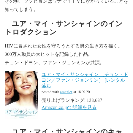
その頃、ソクヒョンはウナでＨＩＶにかかっていることを
知ってしまう。
ユア・マイ・サンシャインのイン
トロダクション
HIVに冒された女性を守ろうとする男の生き方を描く。
300万人動員の大ヒットを記録した作品。
チョン・ドヨン、ファン・ジョンミンが共演。
ユア・マイ・サンシャイン ［チョン・ド
ヨン／ファン・ジョンミン］ [レンタル
落ち]
posted with
amazlet
at 18.09.20
売り上げランキング: 138,687
Amazon.co.jpで詳細を見る
ユア・マイ・サンシャインのキャ